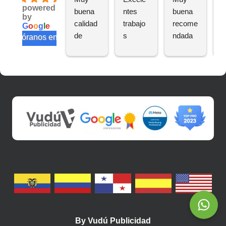
powered
buena 
ntes 
buena 
a
by
calidad 
trabajo
recome
n
G
o
o
g
l
e
de 
s
ndada
e
valóranos en
trabajo
te
s
s
By
Vudú Publicidad