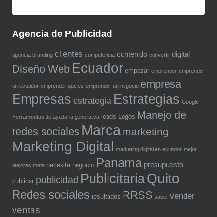
Agencia de Publicidad
clientes
contenido
digital
agencia
branding
competencia
convertir
Ecuador
Diseño Web
empezar
emprender
emprender
empresa
en ecuador
emprender que es
emprender un negocio
Empresas
Estrategias
estrategia
Google
Manejo de
leads
Logos
Herramientas de ayuda
ia generativa
Marca
redes sociales
marketing
Marketing Digital
marketing digital en ecuador
mejor
Panama
presupuesto
necesita
negocio
mejores
meta
Quito
Publicitaria
publicidad
publicar
Redes sociales
RRSS
vender
resultados
saber
ventas