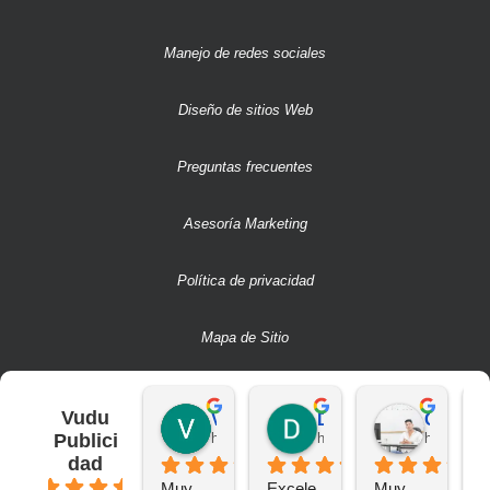
Manejo de redes sociales
Diseño de sitios Web
Preguntas frecuentes
Asesoría Marketing
Política de privacidad
Mapa de Sitio
Vudu
Victor S.
Deivit R.
CAMILO A.
Publici
hace 2 años
hace 2 años
hace 2 añ
dad
4.6
Muy 
Excele
Muy 
B