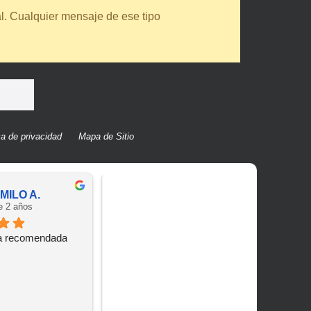
l. Cualquier mensaje de ese tipo
ca de privacidad
Mapa de Sitio
MILO A.
Blanca T.
e 2 años
hace 2 años
a recomendada
Buena atencion y excelente 
Trabajo 
servicio
y una m