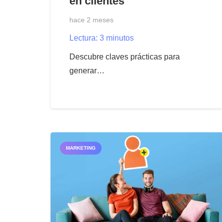
en clientes
hace 2 meses
Lectura:
3
minutos
Descubre claves prácticas para
generar…
MARKETING