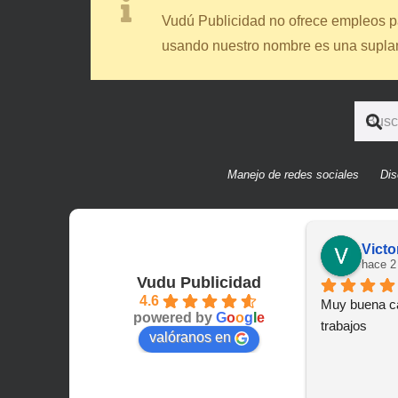
Vudú Publicidad no ofrece empleos pa
usando nuestro nombre es una suplant
Manejo de redes sociales
Dis
Victo
hace 2
Vudu Publicidad
4.6
Muy buena ca
powered by
G
o
o
g
l
e
trabajos
valóranos en