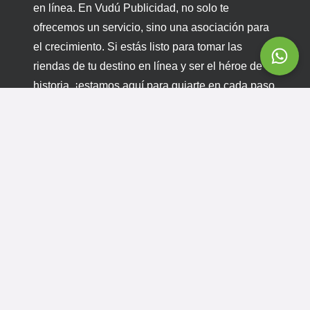
en línea. En Vudú Publicidad, no solo te
ofrecemos un servicio, sino una asociación para
el crecimiento. Si estás listo para tomar las
riendas de tu destino en línea y ser el héroe de tu
historia, ¡estamos aquí para guiarte en cada paso
del camino!
Listo para desatar el poder de Google Ads y
liderar tu industria en línea. ¡Contáctanos hoy
mismo!
Quiero la guia de trabajo
Servicios relacionados