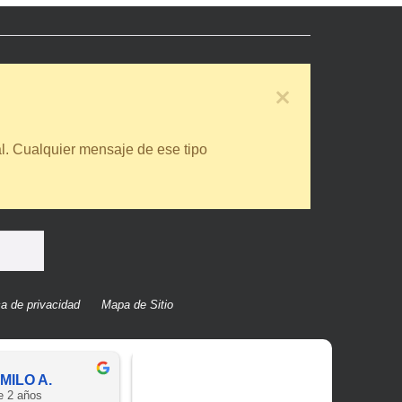
l. Cualquier mensaje de ese tipo
ca de privacidad
Mapa de Sitio
MILO A.
Blanca T.
e 2 años
hace 2 años