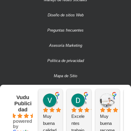
Diseño de sitios Web
Preguntas frecuentes
Asesoría Marketing
Política de privacidad
Mapa de Sitio
Vudu
Victor S.
Deivit R.
CAMILO A.
Publici
hace 2 años
hace 2 años
hace 2 añ
dad
4.6
Muy 
Excele
Muy 
B
powered
buena 
ntes 
buena 
a
by
calidad 
trabajo
recome
n