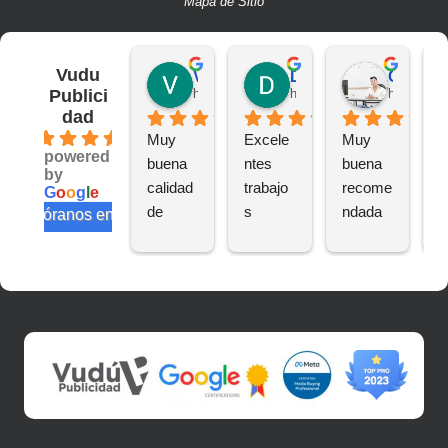
Mapa de Sitio
Vudu
Victor S.
Deivit R.
CAMILO A.
Publici
hace 2 años
hace 2 años
hace 2 añ
dad
4.6
Muy 
Excele
Muy 
B
powered
buena 
ntes 
buena 
a
by
calidad 
trabajo
recome
n
G
o
o
g
l
e
de 
s
ndada
e
valóranos en
trabajo
te
s
s