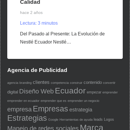
Calidad
hace 2 años
Lectura:
3
minutos
Del Pasado al Presente: La Evolución de
Nestlé Ecuador Nestlé…
Agencia de Publicidad
clientes
contenido
agencia
branding
competencia
construir
convertir
Ecuador
Diseño Web
digital
empezar
emprender
emprender en ecuador
emprender que es
emprender un negocio
Empresas
empresa
estrategia
Estrategias
leads
Logos
Google
Herramientas de ayuda
Marca
Manejo de redes sociales