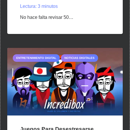
Lectura:
3
minutos
No hace falta revisar 50…
ENTRETENIMIENTO DIGITAL
NOTICIAS DIGITALES
Juegos Para Desestresarse