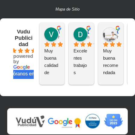
Mapa de Sitio
Vudu
Victor S.
Deivit R.
CAMILO A.
Publici
hace 2 años
hace 2 años
hace 2 añ
dad
4.6
Muy 
Excele
Muy 
B
powered
buena 
ntes 
buena 
a
by
calidad 
trabajo
recome
n
G
o
o
g
l
e
de 
s
ndada
e
valóranos en
trabajo
te
s
s