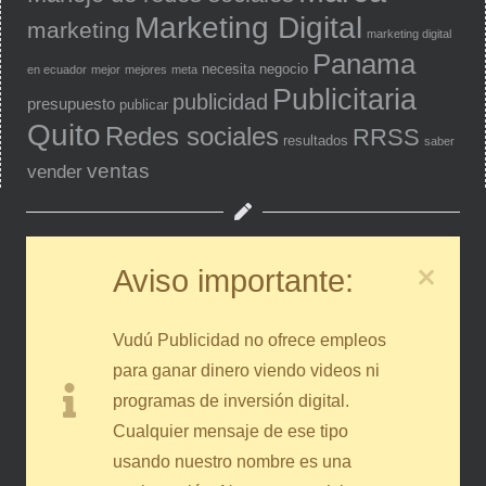
Marketing Digital
marketing
marketing digital
Panama
necesita
negocio
en ecuador
mejor
mejores
meta
Publicitaria
publicidad
presupuesto
publicar
Quito
Redes sociales
RRSS
resultados
saber
ventas
vender
Aviso importante:
Vudú Publicidad no ofrece empleos
para ganar dinero viendo videos ni
programas de inversión digital.
Cualquier mensaje de ese tipo
usando nuestro nombre es una