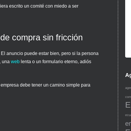
iera escrito un comité con miedo a ser
de compra sin fricción
El anuncio puede estar bien, pero si la persona
, una
web
lenta o un formulario eterno, adiós
Ag
tu empresa debe tener un camino simple para
age
conv
E
ecu
e