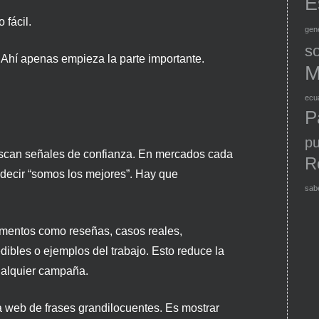
E
 fácil.
gen
so
. Ahí apenas empieza la parte importante.
M
ecu
P
pu
uscan señales de confianza. En mercados cada
R
decir “somos los mejores”. Hay que
sab
ementos como reseñas, casos reales,
dibles o ejemplos del trabajo. Esto reduce la
ualquier campaña.
 la web de frases grandilocuentes. Es mostrar