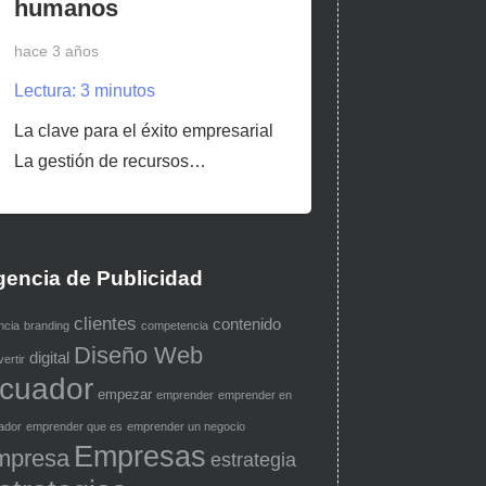
humanos
hace 3 años
Lectura:
3
minutos
La clave para el éxito empresarial
La gestión de recursos…
encia de Publicidad
clientes
contenido
ncia
branding
competencia
Diseño Web
digital
ertir
cuador
empezar
emprender
emprender en
ador
emprender que es
emprender un negocio
Empresas
mpresa
estrategia