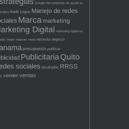
strategias
Google
Herramientas de ayuda
ia
Manejo de redes
leads
Logos
erativa
Marca
ciales
marketing
arketing Digital
marketing digital en
necesita
negocio
ador
mejor
mejores
meta
anama
presupuesto
publicar
Quito
Publicitaria
blicidad
edes sociales
RRSS
resultados
ventas
vender
er