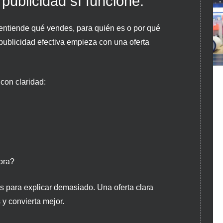
publicidad sí funcione.
 entiende qué vendes, para quién es o por qué
 publicidad efectiva empieza con una oferta
con claridad:
ora?
ás para explicar demasiado. Una oferta clara
y convierta mejor.