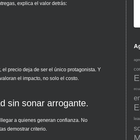
tregas, explica el valor detrás:
Ag
age
co
 el precio deja de ser el único protagonista. Y
E
valoran el impacto, no solo el costo.
ecu
e
d sin sonar arrogante.
E
lea
llegar a quienes generan confianza. No
so
tas demostrar criterio.
M