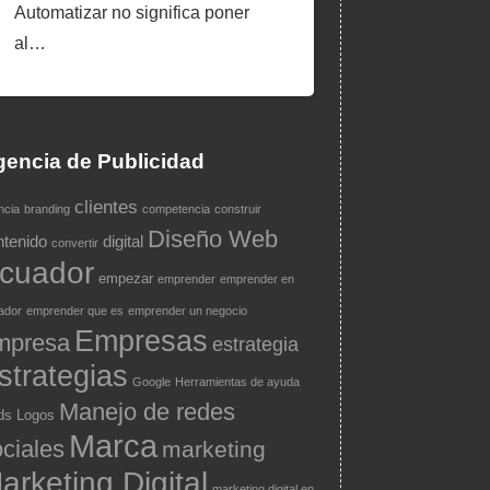
Automatizar no significa poner
al…
encia de Publicidad
clientes
ncia
branding
competencia
construir
Diseño Web
ntenido
digital
convertir
cuador
empezar
emprender
emprender en
ador
emprender que es
emprender un negocio
Empresas
mpresa
estrategia
strategias
Google
Herramientas de ayuda
Manejo de redes
ds
Logos
Marca
ciales
marketing
arketing Digital
marketing digital en