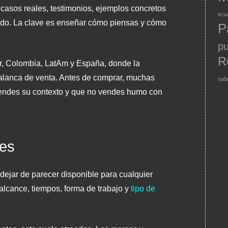
 casos reales, testimonios, ejemplos concretos
ecu
odo. La clave es enseñar cómo piensas y cómo
P
pu
R
r, Colombia, LatAm y España, donde la
alanca de venta. Antes de comprar, muchas
sab
iendes su contexto y que no vendes humo con
les
 dejar de parecer disponible para cualquier
 alcance, tiempos, forma de trabajo y
tipo de