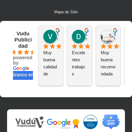
Mapa de Sitio
Vudu
Victor S.
Deivit R.
CAMILO A.
Publici
hace 2 años
hace 2 años
hace 2 añ
dad
4.6
Muy 
Excele
Muy 
B
powered
buena 
ntes 
buena 
a
by
calidad 
trabajo
recome
n
G
o
o
g
l
e
de 
s
ndada
e
valóranos en
trabajo
te
s
s