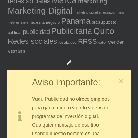
Marca
redes sociales
marketing
Marketing Digital
marketing digital en ecuador
mejor
Panama
presupuesto
necesita
negocio
mejores
meta
Quito
Publicitaria
publicidad
publicar
Redes sociales
RRSS
vender
resultados
saber
ventas
Aviso importante:
Vudú Publicidad no ofrece empleos
para ganar dinero viendo videos ni
programas de inversión digital.
Cualquier mensaje de ese tipo
usando nuestro nombre es una