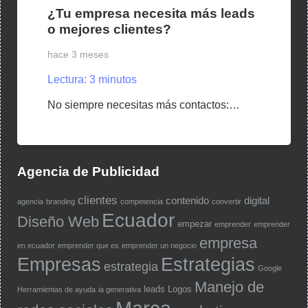
¿Tu empresa necesita más leads
o mejores clientes?
hace 3 meses
Lectura:
3
minutos
No siempre necesitas más contactos:…
Agencia de Publicidad
clientes
contenido
digital
agencia
branding
competencia
convertir
Ecuador
Diseño Web
empezar
emprender
emprender
empresa
en ecuador
emprender que es
emprender un negocio
Empresas
Estrategias
estrategia
Google
Manejo de
leads
Logos
Herramientas de ayuda
ia generativa