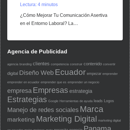
Lectura:
4
minutos
¿Cómo Mejorar Tu Comunicación Asertiva
en el Entorno Laboral? La…
Agencia de Publicidad
clientes
contenido
agencia
branding
competencia
construir
convertir
Ecuador
Diseño Web
digital
empezar
emprender
emprender en ecuador
emprender que es
emprender un negocio
Empresas
empresa
estrategia
Estrategias
leads
Logos
Google
Herramientas de ayuda
Marca
Manejo de redes sociales
Marketing Digital
marketing
marketing digital
Panama
necesita
negocio