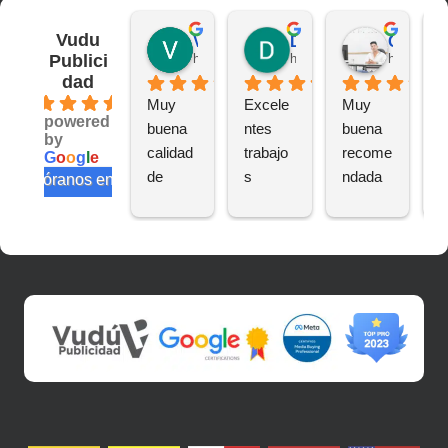
Vudu
Victor S.
Deivit R.
CAMILO A.
Publici
hace 2 años
hace 2 años
hace 2 añ
dad
4.6
Muy 
Excele
Muy 
B
powered
buena 
ntes 
buena 
a
by
calidad 
trabajo
recome
n
G
o
o
g
l
e
de 
s
ndada
e
valóranos en
trabajo
te
s
s