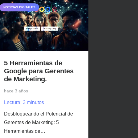
NOTICIAS DIGITALES
5 Herramientas de
Google para Gerentes
de Marketing.
hace 3 años
Lectura:
3
minutos
Desbloqueando el Potencial de
Gerentes de Marketing: 5
Herramientas de…