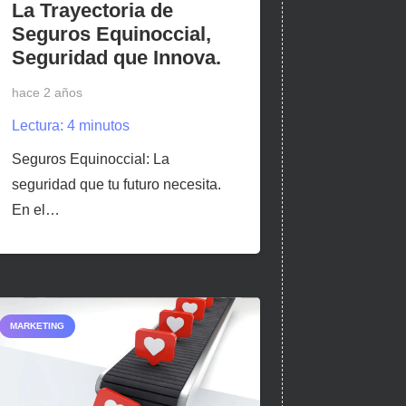
La Trayectoria de
Seguros Equinoccial,
Seguridad que Innova.
hace 2 años
Lectura:
4
minutos
Seguros Equinoccial: La
seguridad que tu futuro necesita.
En el…
MARKETING