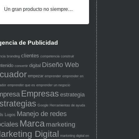
Un gran producto no siempre…
encia de Publicidad
clientes
ncia
branding
competencia
construir
Diseño Web
ntenido
digital
convertir
cuador
empezar
emprender
emprender en
ador
emprender que es
emprender un negocio
Empresas
mpresa
estrategia
strategias
Google
Herramientas de ayuda
Manejo de redes
ds
Logos
Marca
ciales
marketing
arketing Digital
marketing digital en