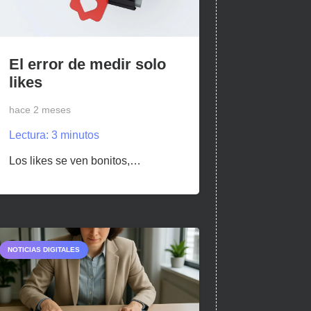
El error de medir solo
likes
hace 2 meses
Lectura:
3
minutos
Los likes se ven bonitos,…
NOTICIAS DIGITALES