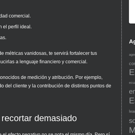
dad comercial.
el perfil ideal.
as.
Ag
 métricas vanidosas, te servirá fortalecer tus
age
ucirlas a lenguaje financiero y comercial.
co
E
nocidos de medición y atribución. Por ejemplo,
ecu
 del cliente y la contribución de distintos puntos de
e
E
lea
e recortar demasiado
so
M
el efecto negativo no se nota el mismo día. Pero sí