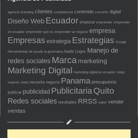
clientes
contenido
digital
agencia
branding
competencia
convertir
Ecuador
Diseño Web
empezar
emprender
emprender
empresa
en ecuador
emprender que es
emprender un negocio
Empresas
Estrategias
estrategia
Google
Manejo de
leads
Logos
Herramientas de ayuda
ia generativa
Marca
redes sociales
marketing
Marketing Digital
marketing digital en ecuador
mejor
Panama
presupuesto
necesita
negocio
mejores
meta
Quito
Publicitaria
publicidad
publicar
Redes sociales
RRSS
vender
resultados
saber
ventas