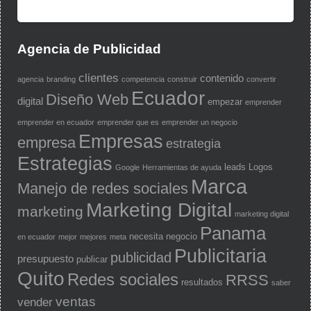
Agencia de Publicidad
clientes
contenido
agencia
branding
competencia
construir
convertir
Ecuador
Diseño Web
digital
empezar
emprender
emprender en ecuador
emprender que es
emprender un negocio
Empresas
empresa
estrategia
Estrategias
leads
Logos
Google
Herramientas de ayuda
Marca
Manejo de redes sociales
Marketing Digital
marketing
marketing digital
Panama
necesita
negocio
en ecuador
mejor
mejores
meta
Publicitaria
publicidad
presupuesto
publicar
Quito
Redes sociales
RRSS
resultados
saber
ventas
vender