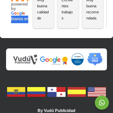
powered
buena 
ntes 
buena 
a
by
calidad 
trabajo
recome
n
G
o
o
g
l
e
de 
s
ndada
e
valóranos en
trabajo
te
s
s
By
Vudú Publicidad