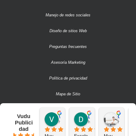
Manejo de redes sociales
Diseño de sitios Web
Preguntas frecuentes
Asesoría Marketing
Política de privacidad
Mapa de Sitio
Vudu
Victor S.
Deivit R.
CAMILO A.
Publici
hace 2 años
hace 2 años
hace 2 añ
dad
4.6
Muy 
Excele
Muy 
B