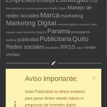
estrategia
Google
Manejo de
leads
Logos
Herramientas de ayuda
ia generativa
Marca
redes sociales
marketing
Marketing Digital
marketing digital en ecuador
mejor
Panama
presupuesto
necesita
negocio
mejores
meta
Quito
Publicitaria
publicidad
publicar
Redes sociales
RRSS
vender
resultados
saber
ventas
Aviso importante:
Vudú Publicidad no ofrece empleos
para ganar dinero viendo videos ni
programas de inversión digital.