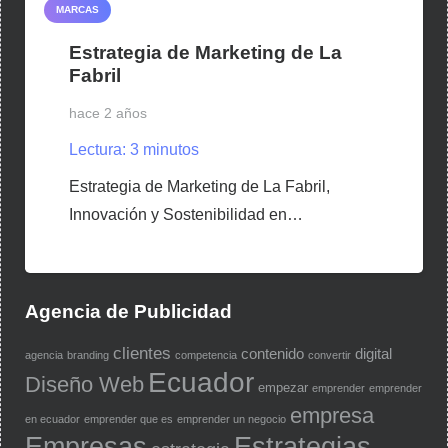
MARCAS
Estrategia de Marketing de La
Fabril
hace 2 años
Lectura:
3
minutos
Estrategia de Marketing de La Fabril,
Innovación y Sostenibilidad en…
Agencia de Publicidad
clientes
contenido
digital
agencia
branding
competencia
convertir
Ecuador
Diseño Web
empezar
emprender
emprender
empresa
en ecuador
emprender que es
emprender un negocio
Empresas
Estrategias