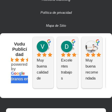
Política de privacidad
Mapa de Sitio
Vudu
Victor S.
Deivit R.
CAMILO A.
Publici
hace 2 años
hace 2 años
hace 2 añ
dad
4.6
Muy 
Excele
Muy 
B
powered
buena 
ntes 
buena 
a
by
calidad 
trabajo
recome
n
G
o
o
g
l
e
de 
s
ndada
e
valóranos en
trabajo
te
s
s