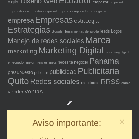
Ecuador
Diseño Web
digital
empezar
emprender
emprender en ecuador
emprender que es
emprender un negocio
Empresas
empresa
estrategia
Estrategias
leads
Logos
Google
Herramientas de ayuda
Marca
Manejo de redes sociales
Marketing Digital
marketing
marketing digital
Panama
necesita
negocio
en ecuador
mejor
mejores
meta
Publicitaria
publicidad
presupuesto
publicar
Quito
Redes sociales
RRSS
resultados
saber
ventas
vender
Aviso importante: