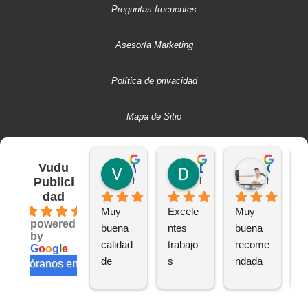
Preguntas frecuentes
Asesoría Marketing
Política de privacidad
Mapa de Sitio
Vudu
Victor S.
Deivit R.
CAMILO A.
Publici
hace 2 años
hace 2 años
hace 2 añ
dad
4.6
Muy 
Excele
Muy 
B
powered
buena 
ntes 
buena 
a
by
calidad 
trabajo
recome
n
G
o
o
g
l
e
de 
s
ndada
e
valóranos en
trabajo
te
s
s