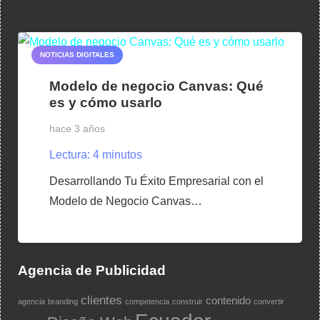
NOTICIAS DIGITALES
Modelo de negocio Canvas: Qué
es y cómo usarlo
hace 3 años
Lectura:
4
minutos
Desarrollando Tu Éxito Empresarial con el
Modelo de Negocio Canvas…
Agencia de Publicidad
clientes
contenido
agencia
branding
competencia
construir
convertir