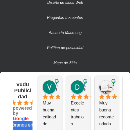
Diseño de sitios Web
Preguntas frecuentes
Asesoría Marketing
Política de privacidad
Mapa de Sitio
Vudu
Victor S.
Deivit R.
CAMILO A.
Publici
hace 2 años
hace 2 años
hace 2 añ
dad
4.6
Muy 
Excele
Muy 
B
powered
buena 
ntes 
buena 
a
by
calidad 
trabajo
recome
n
G
o
o
g
l
e
de 
s
ndada
e
valóranos en