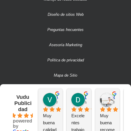
Diseño de sitios Web
Preguntas frecuentes
Asesoría Marketing
Política de privacidad
Mapa de Sitio
Vudu
Victor S.
Deivit R.
CAMILO A.
Publici
hace 2 años
hace 2 años
hace 2 añ
dad
4.6
Muy 
Excele
Muy 
B
powered
buena 
ntes 
buena 
a
by
calidad 
trabajo
recome
n