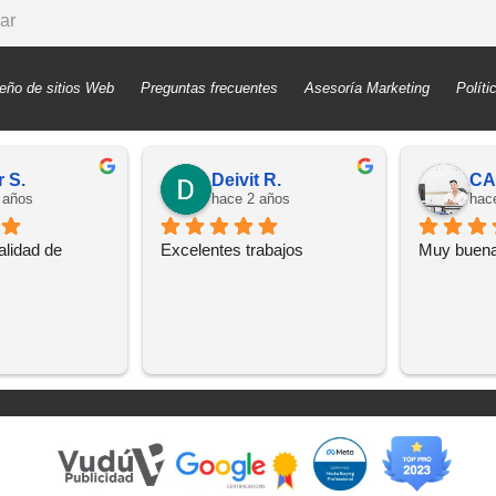
eño de sitios Web
Preguntas frecuentes
Asesoría Marketing
Políti
r S.
Deivit R.
CA
 años
hace 2 años
hac
lidad de 
Excelentes trabajos
Muy buen