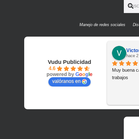
Manejo de redes sociales
Dis
Victo
hace 2
Vudu Publicidad
4.6
Muy buena ca
powered by
G
o
o
g
l
e
trabajos
valóranos en